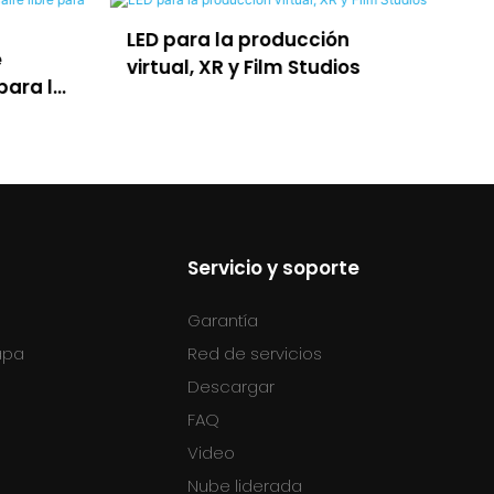
ión
Ledful lposter para
dios
publicidad
Servicio y soporte
Garantía
tapa
Red de servicios
Descargar
FAQ
Video
Nube liderada