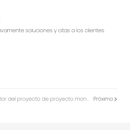
vamente soluciones y citas a los clientes.
Ledful hace que el color del proyecto de proyecto montado en la pared al aire libre sea más de 120 metros cuadrados
Próximo