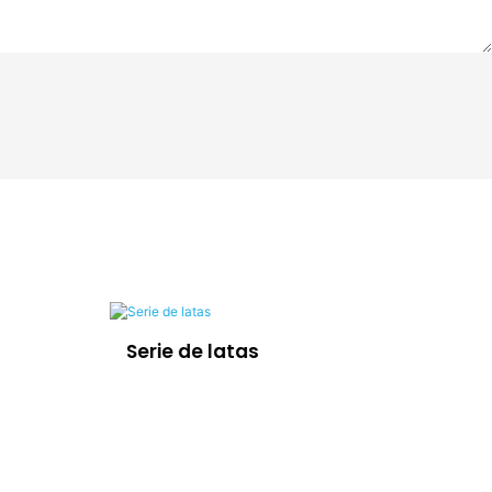
Serie de latas
Se
fr