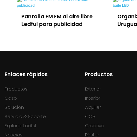
e
Organizar una fiesta en
Panta
Uruguay con la pista de baile
escen
LED
serie
Enlaces rápidos
Productos
Productos
Exterior
Caso
Interior
Solución
Alquiler
Servicio & Soporte
COB
Explorar Ledful
Creativo
Noticias
Póster