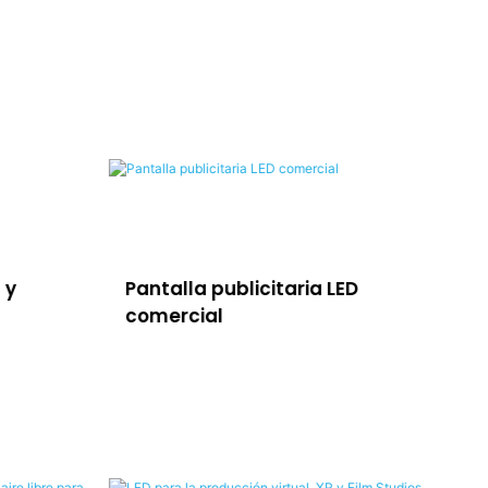
 y
Pantalla publicitaria LED
So
comercial
la