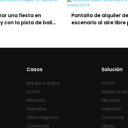
LED para la producc
lla de alquiler de
virtual, XR y Film Stu
ario al aire libre para la
 VO3.9
Casos
Solución
Alquiler & etapa
DOOH
DOOH
Alquiler & e
Minorista
Minorista
Deportes
Deportes
Sitios religiosos
Comercial
Comercial
Iglesia