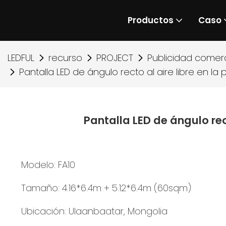
Productos
Caso
LEDFUL
recurso
PROJECT
Publicidad comerc
Pantalla LED de ángulo recto al aire libre en l
Pantalla LED de ángulo rec
Modelo: FA10
Tamaño: 4.16*6.4m + 5.12*6.4m (60sqm)
Ubicación: Ulaanbaatar, Mongolia