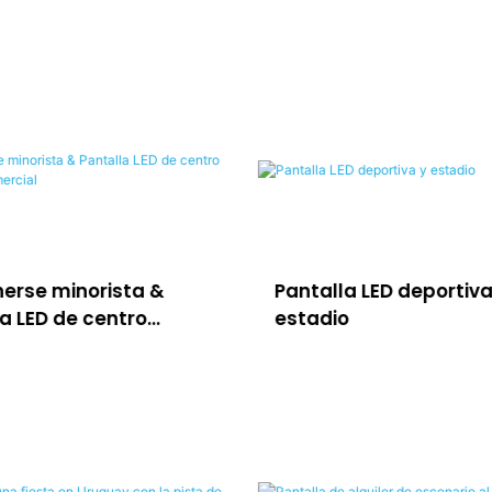
erse minorista &
Pantalla LED deportiva
a LED de centro
estadio
ial comercial