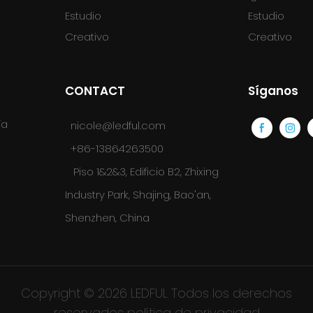
Estudio
Estudio
Creativo
Creativo
CONTACT
Síganos
ía
nicole@ledful.com
+86-13864263500
Piso 1&2&3, Edificio B2, Zhixing
Industry Park, Shajing, Bao'an,
Shenzhen, China
Copyright © 2026 LEDFUL Todos los derechos
reservados
política de privacidad