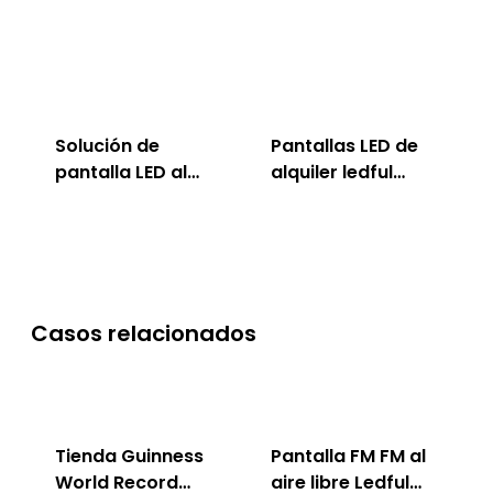
Solución de
Pantallas LED de
pantalla LED al
alquiler ledful
aire libre ledful
para interiores
<00000000> al
aire libre
Casos relacionados
Tienda Guinness
Pantalla FM FM al
World Record
aire libre Ledful