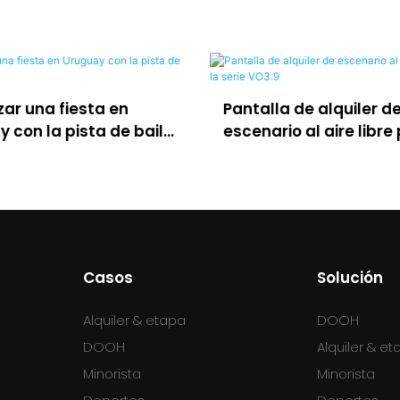
LED para la produ
talla de alquiler de
virtual, XR y Film S
enario al aire libre para la
ie VO3.9
Casos
Solución
Alquiler & etapa
DOOH
DOOH
Alquiler & e
Minorista
Minorista