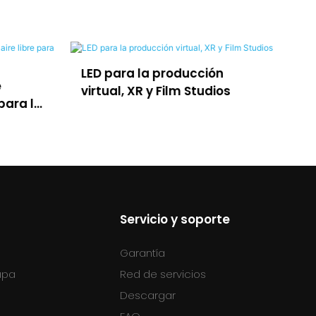
cción
Ledful lposter para
tudios
publicidad
Servicio y soporte
Garantía
tapa
Red de servicios
Descargar