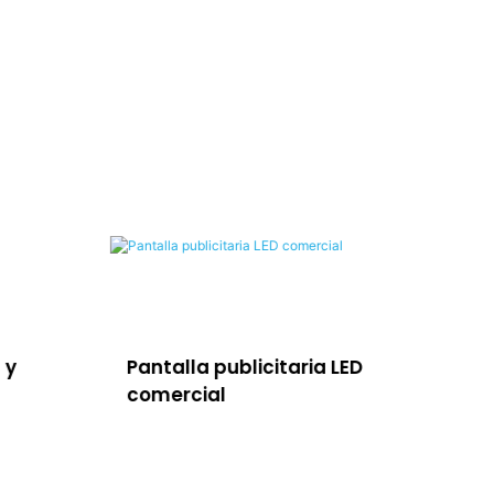
 y
Pantalla publicitaria LED
So
comercial
la