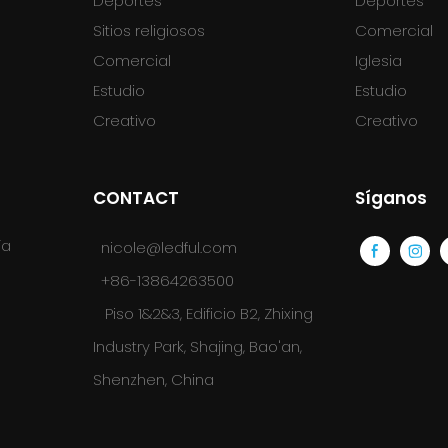
Deportes
Deportes
Sitios religiosos
Comercial
Comercial
Iglesia
Estudio
Estudio
Creativo
Creativo
CONTACT
Síganos
ía
nicole@ledful.com
+86-13864263500
Piso 1&2&3, Edificio B2, Zhixing
Industry Park, Shajing, Bao'an,
Shenzhen, China