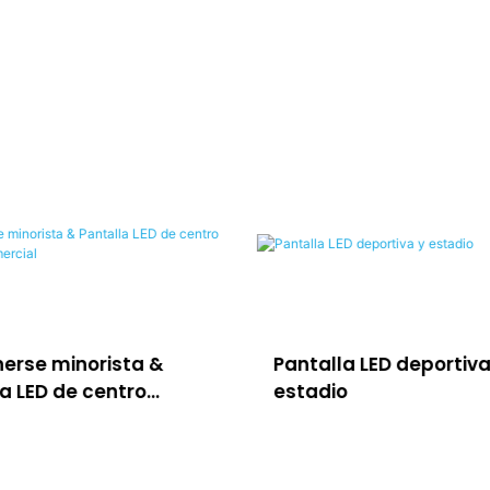
erse minorista &
Pantalla LED deportiva
a LED de centro
estadio
ial comercial