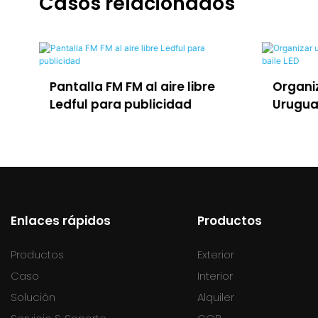
Casos relacionados
bre
Organizar una fiesta en
Pan
Uruguay con la pista de baile
esc
LED
ser
Enlaces rápidos
Productos
Productos
Exterior
Caso
Interior
Solución
Alquiler