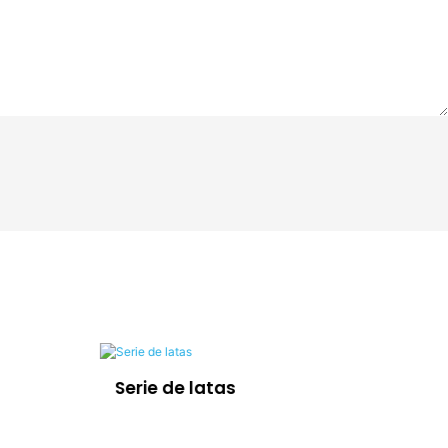
Serie de latas
Se
fr