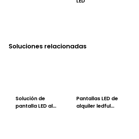
LED
Soluciones relacionadas
Solución de
Pantallas LED de
pantalla LED al
alquiler ledful
aire libre ledful
para interiores
<00000000> al
aire libre