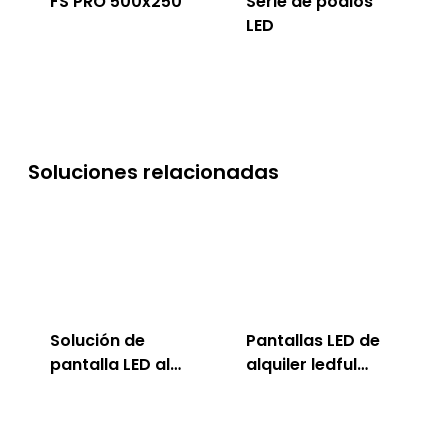
FS PRO 500x250
Serie de podios
LED
Soluciones relacionadas
Solución de
Pantallas LED de
pantalla LED al
alquiler ledful
aire libre ledful
para interiores
<00000000> al
aire libre