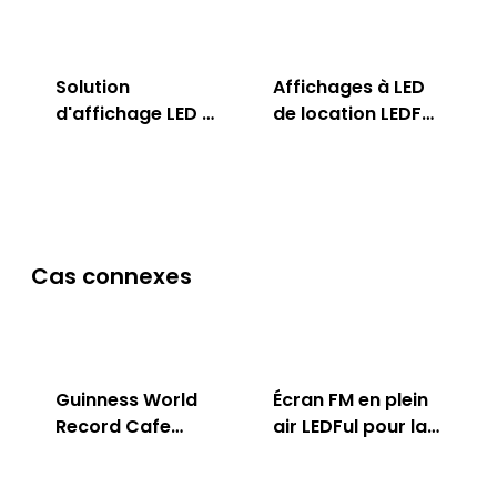
Solution
Affichages à LED
d'affichage LED en
de location LEDFul
plein air LEDFul
pour intérieur &
extérieur
Cas connexes
Guinness World
Écran FM en plein
Record Cafe
air LEDFul pour la
Store
publicité