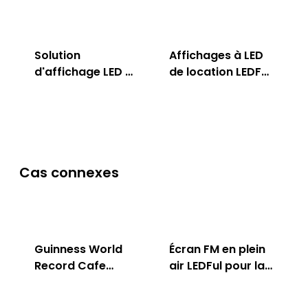
Solution
Affichages à LED
d'affichage LED en
de location LEDFul
plein air LEDFul
pour intérieur &
extérieur
Cas connexes
Guinness World
Écran FM en plein
Record Cafe
air LEDFul pour la
Store
publicité