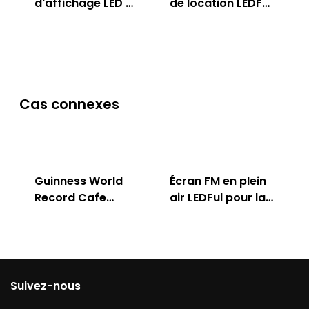
d'affichage LED en
de location LEDFul
plein air LEDFul
pour intérieur &
extérieur
Cas connexes
Guinness World
Écran FM en plein
Record Cafe
air LEDFul pour la
Store
publicité
Suivez-nous