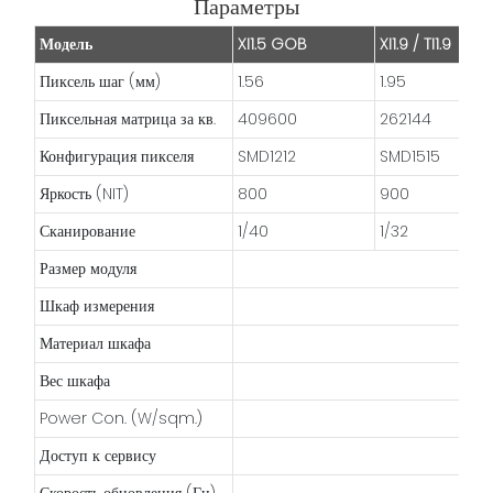
Параметры
Модель
XI1.5 GOB
XI1.9 / TI1.9
Пиксель шаг (мм)
1.56
1.95
Пиксельная матрица за кв.
409600
262144
Конфигурация пикселя
SMD1212
SMD1515
Яркость (NIT)
800
900
Сканирование
1/40
1/32
Размер модуля
Шкаф измерения
Материал шкафа
Вес шкафа
Power Con. (W/sqm.)
Доступ к сервису