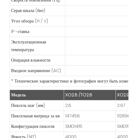
Скорость обновления (Гц)
Серая шкала (бит)
Угол обзора (H / V)
IP -ставка
Эксплуатационная
температура
Операция влажности
Входное напряжение (AC)
* Технические характеристики и фотографии могут быть изменены
Модель
XO2.6 /TO2.6
XO2.9 / T
Пиксель шаг (мм)
2.6
2.97
Пиксельная матрица за кв.
147456
112896
Конфигурация пикселя
SMD1415
SMD1515
Яркость (NIT)
4000
4000