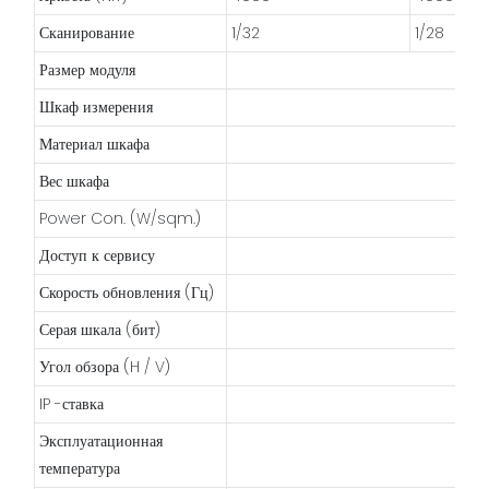
Сканирование
1/32
1/28
Размер модуля
Шкаф измерения
X -
Материал шкафа
Вес шкафа
Power Con. (W/sqm.)
М
Доступ к сервису
Скорость обновления (Гц)
Серая шкала (бит)
Угол обзора (H / V)
IP -ставка
Эксплуатационная
температура