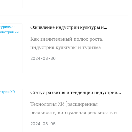
Оживление индустрии культуры и
туризма: возможности для светодиодного
Как значительный полюс роста,
демонстрации
индустрия культуры и туризма
испытывала колебания в
2024
08
30
экономическом развитии. В настоящее
время, когда тень пандемии постепенно
поднимается, отрасль Revit
Статус развития и тенденции индустрии
XR
Технология XR (расширенная
реальность, виртуальная реальность и
смешанная реальность) быстро
2024
08
05
появляется как одна из самых