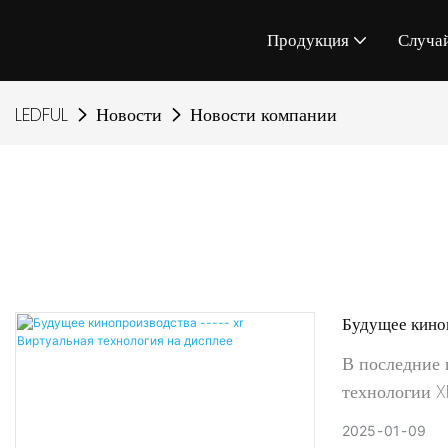
Продукция
Случа
LEDFUL
Новости
Новости компании
Будущее кино
Виртуальная т
В последние 
технологии X
реальность) 
2025
01
09
том, как мы 