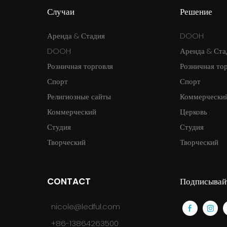
Случаи
Решение
Аренда & Стадия
DOOH
DOOH
Аренда & Ста
Розничная торговля
Розничная то
Спорт
Спорт
Религиозные сайты
Коммерчески
Коммерческий
Церковь
Студия
Студия
Творческий
Творческий
CONTACT
Подписывайт
nicole@ledful.com
+86-13864263500