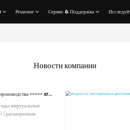
й
Решение
Сервис & Поддержка
Исследуй
Новости компании
производства ----- xr
ехнология на дисплее
годы виртуальные
R (расширенная
произвели революцию в
создаем и испытываем