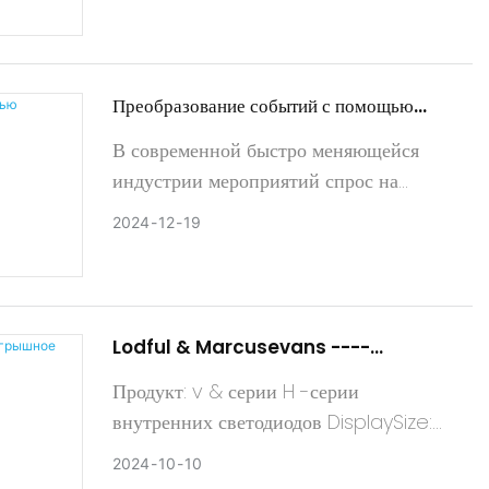
средой. Эти инновационные экраны не
только улучшают эстетику, но и прови
Преобразование событий с помощью
светодиодной технологии
В современной быстро меняющейся
индустрии мероприятий спрос на
первоклассные визуальные дисплеи
2024
12
19
находится на рекордно высоком уровне.
Светодиодные экраны меняют эту игру
и предлагают решения аренды, которые
поднимают все, от согласия
Lodful & Marcusevans ----
беспроигрышное сотрудничество
Продукт: v & серии H -серии
внутренних светодиодов DisplaySize:
10 000x3,500 мм.
2024
10
10