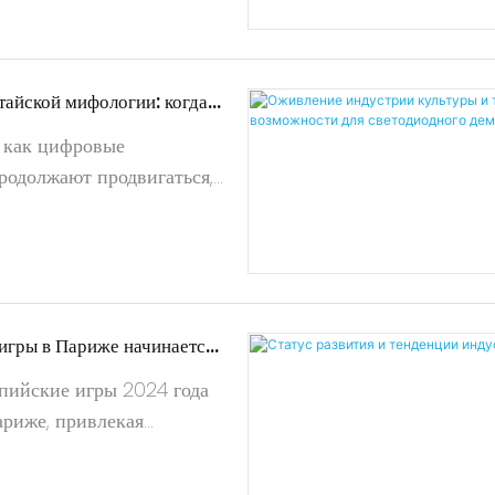
 реальность) постепенно
области фильма
тайской мифологии: когда
тречает «Черный миф:
, как цифровые
родолжают продвигаться,
иртуальной реальности
ственного интеллекта,
 контентом (AIGC)
игры в Париже начинается
го отверстия: светодиодные
пийские игры 2024 года
ия визуальной мечты на
ариже, привлекая
телей по всему миру. Как
ой историей, Париж