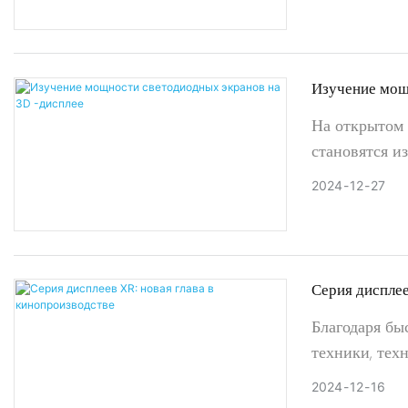
визуальный к
телевизионно
Productions
Изучение мощ
экранов на 3D
На открытом
становятся и
развивающем
2024
12
27
визуальной к
интеграции с
предприятия 
свою аудито
Серия дисплее
кинопроизвод
Благодаря бы
техники, тех
также постоя
2024
12
16
последние го