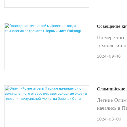
(расширенная
появилась в 
Освещение ки
технология вс
По мере того
Wukong»
технологии п
технологии в
2024
09
18
(XR) и искус
генерируемые
Олимпийские 
с великолепно
Летние Олим
экраны плетен
начались в П
берегах Сены
миллионы зри
2024
08
09
город с долг