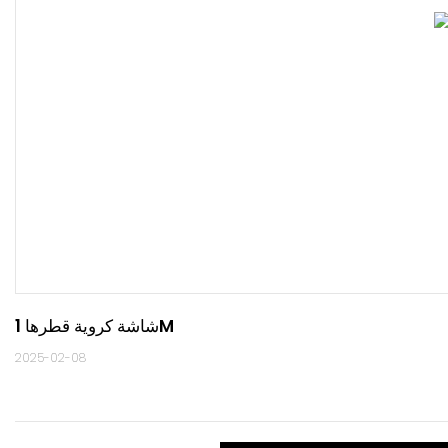
شاشة كروية قطرها 1M
2025-02-08