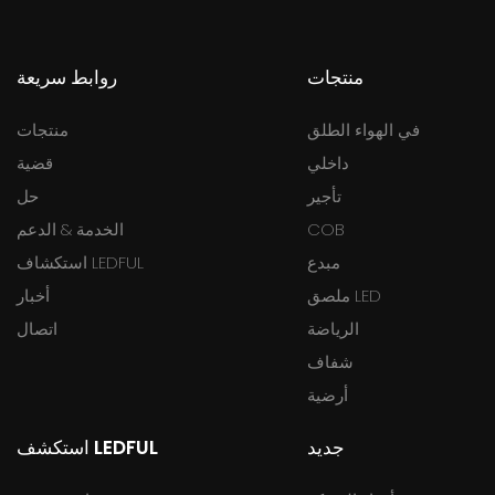
منتجات
روابط سريعة
في الهواء الطلق
منتجات
داخلي
قضية
تأجير
حل
COB
الخدمة & الدعم
مبدع
استكشاف LEDFUL
ملصق LED
أخبار
الرياضة
اتصال
شفاف
أرضية
جديد
استكشف LEDFUL