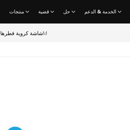
الخدمة & الدعم
حل
قضية
منتجات
شاشة كروية قطرها 1M