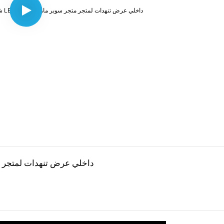
شاشة LED عالية الدقة LED شاشة LED داخلي عر