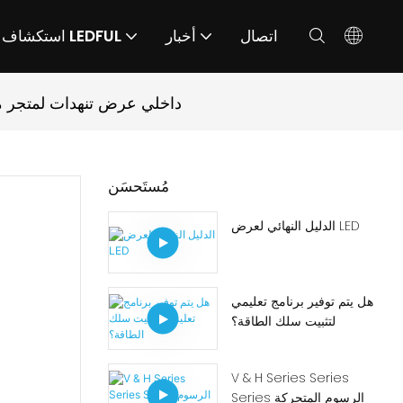
اتصال
أخبار
استكشاف LEDFUL
شاشة LED عالية الدقة LED شاشة LED داخلي عر
مُستَحسَن
الدليل النهائي لعرض LED
هل يتم توفير برنامج تعليمي
لتثبيت سلك الطاقة؟
V & H Series Series
Series الرسوم المتحركة