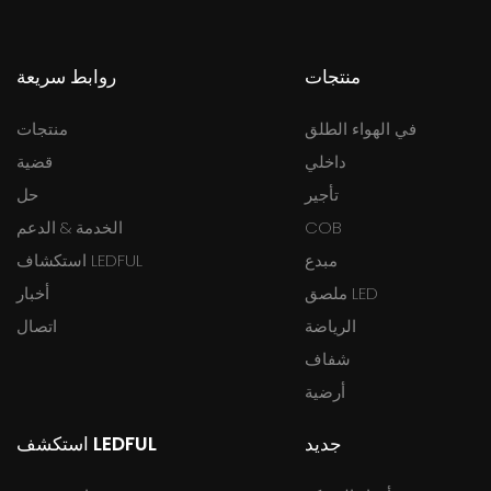
منتجات
روابط سريعة
في الهواء الطلق
منتجات
داخلي
قضية
تأجير
حل
COB
الخدمة & الدعم
مبدع
استكشاف LEDFUL
ملصق LED
أخبار
الرياضة
اتصال
شفاف
أرضية
جديد
استكشف LEDFUL