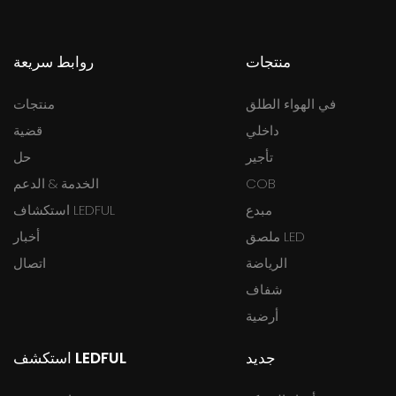
منتجات
روابط سريعة
في الهواء الطلق
منتجات
داخلي
قضية
تأجير
حل
COB
الخدمة & الدعم
مبدع
استكشاف LEDFUL
ملصق LED
أخبار
الرياضة
اتصال
شفاف
أرضية
جديد
استكشف LEDFUL