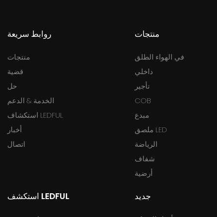
منتجات
روابط سريعة
في الهواء الطلق
منتجات
داخلي
قضية
تأجير
حل
COB
الخدمة & الدعم
مبدع
استكشاف LEDFUL
ملصق LED
أخبار
الرياضة
اتصال
شفاف
أرضية
جديد
استكشف LEDFUL